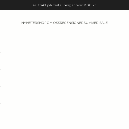
Fri frakt på beställningar över 800 kr
e
NYHETER
SHOP
OM OSS
RECENSIONER
SUMMER SALE