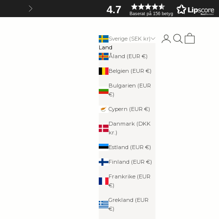
4.7
Nästa
Baserat på 156 betyg
Logga in
Sök
Kundvagn
Sverige (SEK kr)
Land
Åland (EUR €)
Belgien (EUR €)
Bulgarien (EUR
€)
Cypern (EUR €)
Danmark (DKK
kr.)
Estland (EUR €)
Finland (EUR €)
Frankrike (EUR
€)
Grekland (EUR
€)