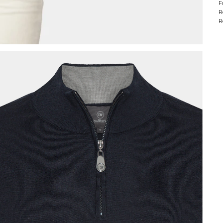
F
R
R