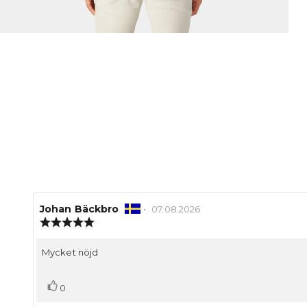
Recensionsförfattare:
Johan Bäckbro
•
Recensionsdatum:
07.08.2026
Recensionsbetyg:
5.0
utav
Recensionstext:
Mycket nöjd
5
stjärnor
Rösta
röst(er)
0
upp