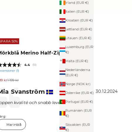
Irland (EUR €)
Italien (EUR €)
Kroatien (EUR €)
Lettland (EUR €)
Litauen (EUR €)
SPARA 50%
Luxemburg (EUR
Mörkblå Merino Half-Ziptröja
€)
Malta (EUR €)
Snittbetyg:
4.4
(
röster:
10
)
Nederländerna
ecensioner (
1
)
(EUR €)
EA-pris
Pris
99 kr
1 199 kr
Norge (NOK kr)
Författare:
Mia Svanström
ekommendation
Datum:
30.12.2024
Österrike (EUR €)
Portugal (EUR €)
ext:
oppen kvalité och snabb leverans.
Rumänien (EUR
€)
ärg:
Marinblå
Slovakien (EUR
€)