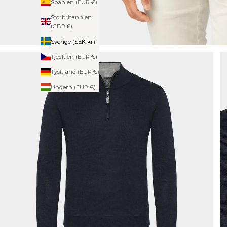
Spanien (EUR €)
Storbritannien
(GBP £)
Sverige (SEK kr)
Tjeckien (EUR €)
Tyskland (EUR €)
Ungern (EUR €)