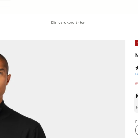
Din varukorg är tom
R
R
5
R
T
T
F