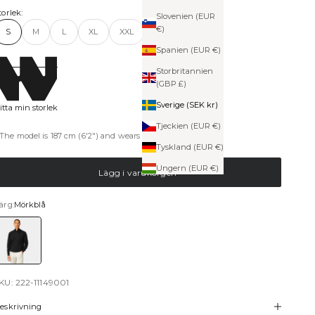
torlek:
Slovenien (EUR
€)
S
M
L
XL
XXL
Spanien (EUR €)
Storbritannien
(GBP £)
Sverige (SEK kr)
itta min storlek
Tjeckien (EUR €)
The model is 187 cm (6'2") and wears a size M (Medium)
Tyskland (EUR €)
Ungern (EUR €)
Lägg i varukorgen
ärg:
Mörkblå
örkblå
KU: 222-11149001
eskrivning