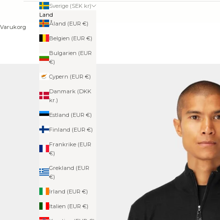
Sverige (SEK kr)
Land
Åland (EUR €)
Varukorg
Belgien (EUR €)
Bulgarien (EUR
€)
Cypern (EUR €)
Danmark (DKK
kr.)
Estland (EUR €)
Finland (EUR €)
Frankrike (EUR
€)
Grekland (EUR
€)
Irland (EUR €)
Italien (EUR €)